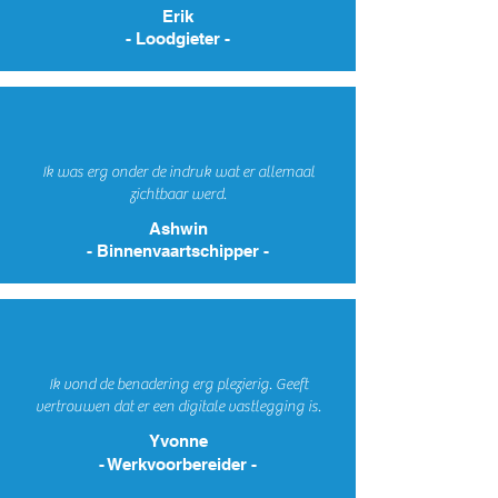
Erik
- Loodgieter -
Ik was erg onder de indruk wat er allemaal
zichtbaar werd.
Ashwin
- Binnenvaartschipper -
Ik vond de benadering erg plezierig. Geeft
vertrouwen dat er een digitale vastlegging is.
Yvonne
- Werkvoorbereider -