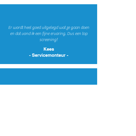
Er wordt heel goed uitgelegd wat ze gaan doen
en dat vond ik een fijne ervaring. Dus een top
screening!
Kees
- Servicemonteur -
Vriendelijke mensen en goede uitleg.
Ze nemen
ruim de tijd voor je geen gehaast.
Rob
- Electricien -