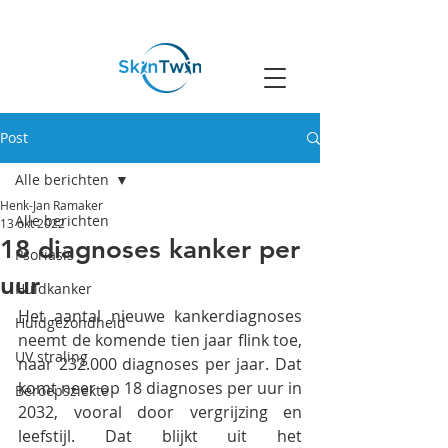
Rotterdam
Post
Alle berichten
Henk-Jan Ramaker
Alle berichten
13 okt 2022
18 diagnoses kanker per
Psoriasis
uur
Huidkanker
Het aantal nieuwe kankerdiagnoses 
Huidgezondheid
neemt de komende tien jaar flink toe, 
UV straling
naar 232.000 diagnoses per jaar. Dat 
komt neer op 18 diagnoses per uur in 
Beroepsziekte
2032, vooral door vergrijzing en 
leefstijl. Dat blijkt uit het 