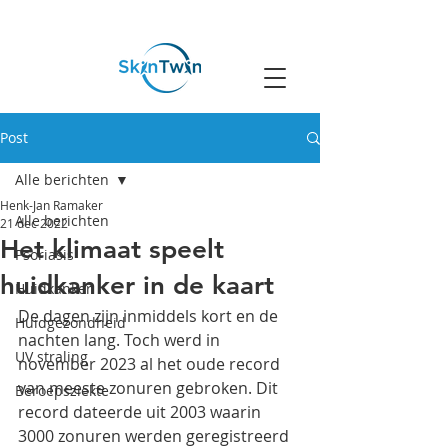
Rotterdam
Post
Alle berichten
Henk-Jan Ramaker
Alle berichten
21 dec 2022
Het klimaat speelt
Psoriasis
huidkanker in de kaart
Huidkanker
De dagen zijn inmiddels kort en de 
Huidgezondheid
nachten lang. Toch werd in 
UV straling
november 2023 al het oude record 
van meeste zonuren gebroken. Dit 
Beroepsziekte
record dateerde uit 2003 waarin 
3000 zonuren werden geregistreerd 